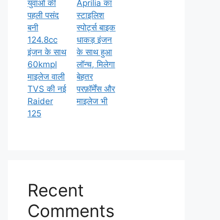
युवाओं की
Aprilia का
पहली पसंद
स्टाइलिश
बनी
स्पोर्ट्स बाइक
124.8cc
धाकड़ इंजन
इंजन के साथ
के साथ हुआ
60kmpl
लॉन्च, मिलेगा
माइलेज वाली
बेहतर
TVS की नई
परफ़ॉर्मेंस और
Raider
माइलेज भी
125
Recent
Comments