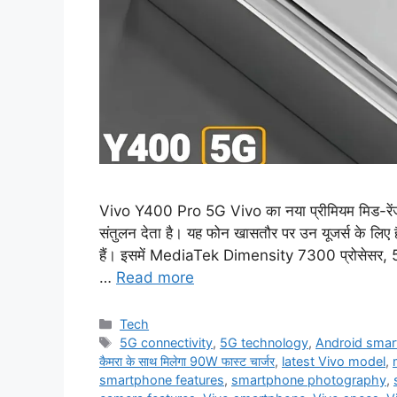
Vivo Y400 Pro 5G Vivo का नया प्रीमियम मिड-रेंज स्म
संतुलन देता है। यह फोन खासतौर पर उन यूजर्स के लिए है
हैं। इसमें MediaTek Dimensity 7300 प्रोसेसर, 
…
Read more
Categories
Tech
Tags
5G connectivity
,
5G technology
,
Android sma
कैमरा के साथ मिलेगा 90W फास्ट चार्जर
,
latest Vivo model
,
smartphone features
,
smartphone photography
,