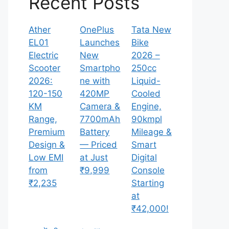
Recent Posts
Ather
OnePlus
Tata New
EL01
Launches
Bike
Electric
New
2026 –
Scooter
Smartpho
250cc
2026:
ne with
Liquid-
120-150
420MP
Cooled
KM
Camera &
Engine,
Range,
7700mAh
90kmpl
Premium
Battery
Mileage &
Design &
— Priced
Smart
Low EMI
at Just
Digital
from
₹9,999
Console
₹2,235
Starting
at
₹42,000!