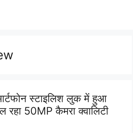
iew
र्टफोन स्टाइलिश लुक में हुआ
िल रहा 50MP कैमरा क्वालिटी