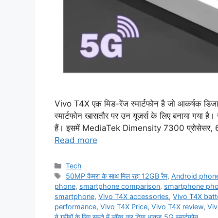
Vivo T4X एक मिड-रेंज स्मार्टफोन है जो आकर्षक डिजा
स्मार्टफोन खासतौर पर उन यूजर्स के लिए बनाया गया है। ज
हैं। इसमें MediaTek Dimensity 7300 प्रोसेसर, 
Read more
Categories
Tech
Tags
50MP कैमरा के साथ मिल रहा 12GB रैम
,
Android phone
phone
,
smartphone comparison
,
smartphone ph
smartphone
,
Vivo T4X accessories
,
Vivo T4X batte
performance
,
Vivo T4X Price
,
Vivo T4X review
,
Vi
ने गरीबों के लिए सस्ते में लॉन्च कर दिया धाकड़ 5G स्मार्टफोन