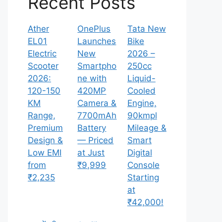
Recent Posts
Ather
OnePlus
Tata New
EL01
Launches
Bike
Electric
New
2026 –
Scooter
Smartpho
250cc
2026:
ne with
Liquid-
120-150
420MP
Cooled
KM
Camera &
Engine,
Range,
7700mAh
90kmpl
Premium
Battery
Mileage &
Design &
— Priced
Smart
Low EMI
at Just
Digital
from
₹9,999
Console
₹2,235
Starting
at
₹42,000!