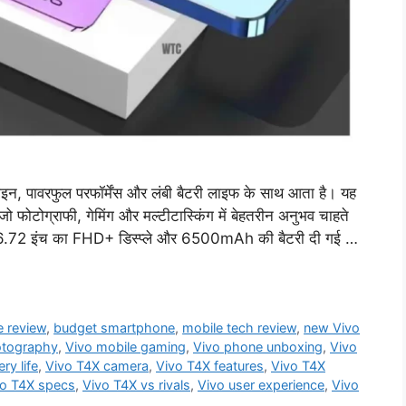
इन, पावरफुल परफॉर्मेंस और लंबी बैटरी लाइफ के साथ आता है। यह
ो फोटोग्राफी, गेमिंग और मल्टीटास्किंग में बेहतरीन अनुभव चाहते
6.72 इंच का FHD+ डिस्प्ले और 6500mAh की बैटरी दी गई …
 review
,
budget smartphone
,
mobile tech review
,
new Vivo
otography
,
Vivo mobile gaming
,
Vivo phone unboxing
,
Vivo
ry life
,
Vivo T4X camera
,
Vivo T4X features
,
Vivo T4X
vo T4X specs
,
Vivo T4X vs rivals
,
Vivo user experience
,
Vivo