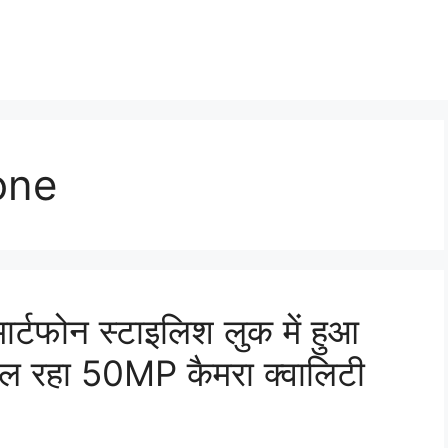
one
र्टफोन स्टाइलिश लुक में हुआ
िल रहा 50MP कैमरा क्वालिटी