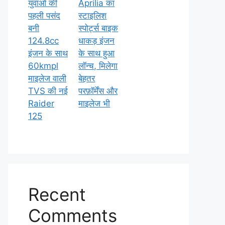
युवाओं की
Aprilia का
पहली पसंद
स्टाइलिश
बनी
स्पोर्ट्स बाइक
124.8cc
धाकड़ इंजन
इंजन के साथ
के साथ हुआ
60kmpl
लॉन्च, मिलेगा
माइलेज वाली
बेहतर
TVS की नई
परफ़ॉर्मेंस और
Raider
माइलेज भी
125
Recent
Comments