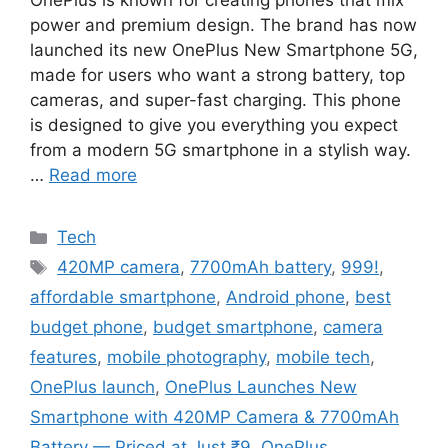
OnePlus is known for creating phones that mix
power and premium design. The brand has now
launched its new OnePlus New Smartphone 5G,
made for users who want a strong battery, top
cameras, and super-fast charging. This phone
is designed to give you everything you expect
from a modern 5G smartphone in a stylish way.
…
Read more
Categories
Tech
Tags
420MP camera
,
7700mAh battery
,
999!
,
affordable smartphone
,
Android phone
,
best
budget phone
,
budget smartphone
,
camera
features
,
mobile photography
,
mobile tech
,
OnePlus launch
,
OnePlus Launches New
Smartphone with 420MP Camera & 7700mAh
Battery — Priced at Just ₹9
,
OnePlus