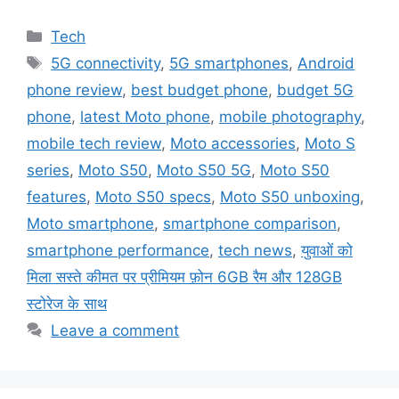
Categories
Tech
Tags
5G connectivity
,
5G smartphones
,
Android
phone review
,
best budget phone
,
budget 5G
phone
,
latest Moto phone
,
mobile photography
,
mobile tech review
,
Moto accessories
,
Moto S
series
,
Moto S50
,
Moto S50 5G
,
Moto S50
features
,
Moto S50 specs
,
Moto S50 unboxing
,
Moto smartphone
,
smartphone comparison
,
smartphone performance
,
tech news
,
युवाओं को
मिला सस्ते कीमत पर प्रीमियम फ़ोन 6GB रैम और 128GB
स्टोरेज के साथ
Leave a comment