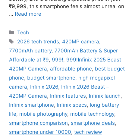
₹9,999, this smartphone feels almost unreal on
…
Read more
Categories
Tech
Tags
2026 tech trends
,
420MP camera
,
7700mAh battery
,
7700mAh Battery & Super
Affordable at ₹9
,
999!
,
999!Infinix 2025 Beast –
420MP Camera
,
affordable phone
,
best budget
phone
,
budget smartphone
,
high megapixel
camera
,
Infinix 2026
,
Infinix 2026 Beast –
420MP Camera
,
Infinix features
,
Infinix launch
,
Infinix smartphone
,
Infinix specs
,
long battery
life
,
mobile photography
,
mobile technology
,
smartphone comparison
,
smartphone deals
,
smartphone under 10000
,
tech review