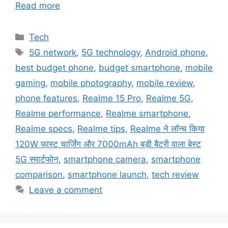
Read more
Categories
Tech
Tags
5G network
,
5G technology
,
Android phone
,
best budget phone
,
budget smartphone
,
mobile
gaming
,
mobile photography
,
mobile review
,
phone features
,
Realme 15 Pro
,
Realme 5G
,
Realme performance
,
Realme smartphone
,
Realme specs
,
Realme tips
,
Realme ने लॉन्च किया
120W फास्ट चार्जिंग और 7000mAh बड़ी बैटरी वाला बेस्ट
5G स्मार्टफोन
,
smartphone camera
,
smartphone
comparison
,
smartphone launch
,
tech review
Leave a comment