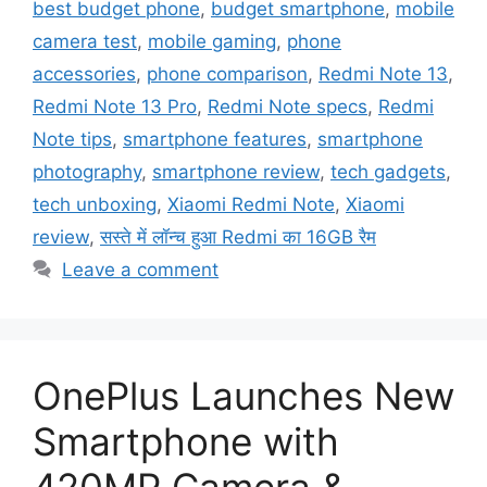
best budget phone
,
budget smartphone
,
mobile
camera test
,
mobile gaming
,
phone
accessories
,
phone comparison
,
Redmi Note 13
,
Redmi Note 13 Pro
,
Redmi Note specs
,
Redmi
Note tips
,
smartphone features
,
smartphone
photography
,
smartphone review
,
tech gadgets
,
tech unboxing
,
Xiaomi Redmi Note
,
Xiaomi
review
,
सस्ते में लॉन्च हुआ Redmi का 16GB रैम
Leave a comment
OnePlus Launches New
Smartphone with
420MP Camera &