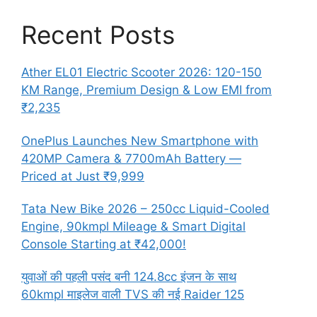
Recent Posts
Ather EL01 Electric Scooter 2026: 120-150
KM Range, Premium Design & Low EMI from
₹2,235
OnePlus Launches New Smartphone with
420MP Camera & 7700mAh Battery —
Priced at Just ₹9,999
Tata New Bike 2026 – 250cc Liquid-Cooled
Engine, 90kmpl Mileage & Smart Digital
Console Starting at ₹42,000!
युवाओं की पहली पसंद बनी 124.8cc इंजन के साथ
60kmpl माइलेज वाली TVS की नई Raider 125