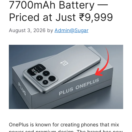
7700mAh Battery —
Priced at Just ₹9,999
August 3, 2026
by
Admin@Sugar
OnePlus is known for creating phones that mix