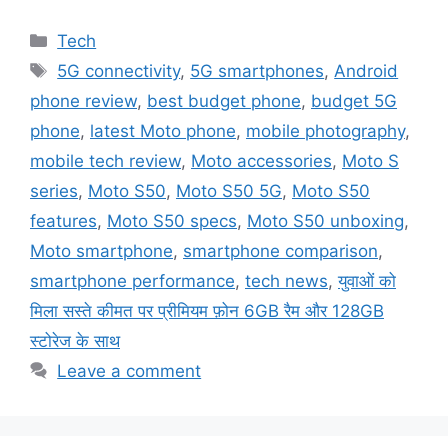
Categories
Tech
Tags
5G connectivity
,
5G smartphones
,
Android
phone review
,
best budget phone
,
budget 5G
phone
,
latest Moto phone
,
mobile photography
,
mobile tech review
,
Moto accessories
,
Moto S
series
,
Moto S50
,
Moto S50 5G
,
Moto S50
features
,
Moto S50 specs
,
Moto S50 unboxing
,
Moto smartphone
,
smartphone comparison
,
smartphone performance
,
tech news
,
युवाओं को
मिला सस्ते कीमत पर प्रीमियम फ़ोन 6GB रैम और 128GB
स्टोरेज के साथ
Leave a comment