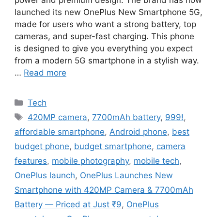
power and premium design. The brand has now
launched its new OnePlus New Smartphone 5G,
made for users who want a strong battery, top
cameras, and super-fast charging. This phone
is designed to give you everything you expect
from a modern 5G smartphone in a stylish way.
…
Read more
Categories
Tech
Tags
420MP camera
,
7700mAh battery
,
999!
,
affordable smartphone
,
Android phone
,
best
budget phone
,
budget smartphone
,
camera
features
,
mobile photography
,
mobile tech
,
OnePlus launch
,
OnePlus Launches New
Smartphone with 420MP Camera & 7700mAh
Battery — Priced at Just ₹9
,
OnePlus