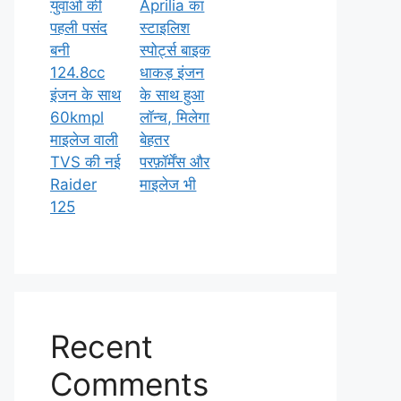
युवाओं की
Aprilia का
पहली पसंद
स्टाइलिश
बनी
स्पोर्ट्स बाइक
124.8cc
धाकड़ इंजन
इंजन के साथ
के साथ हुआ
60kmpl
लॉन्च, मिलेगा
माइलेज वाली
बेहतर
TVS की नई
परफ़ॉर्मेंस और
Raider
माइलेज भी
125
Recent
Comments