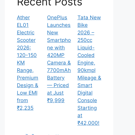
Recent Posts
Ather
OnePlus
Tata New
EL01
Launches
Bike
Electric
New
2026 –
Scooter
Smartpho
250cc
2026:
ne with
Liquid-
120-150
420MP
Cooled
KM
Camera &
Engine,
Range,
7700mAh
90kmpl
Premium
Battery
Mileage &
Design &
— Priced
Smart
Low EMI
at Just
Digital
from
₹9,999
Console
₹2,235
Starting
at
₹42,000!