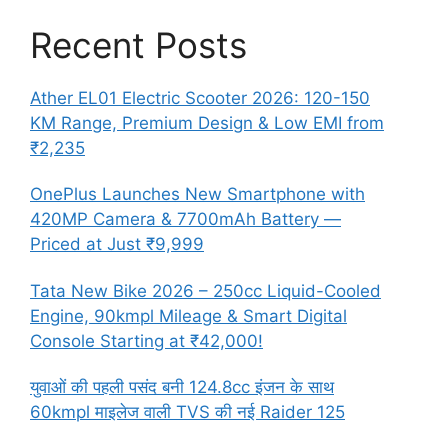
Recent Posts
Ather EL01 Electric Scooter 2026: 120-150
KM Range, Premium Design & Low EMI from
₹2,235
OnePlus Launches New Smartphone with
420MP Camera & 7700mAh Battery —
Priced at Just ₹9,999
Tata New Bike 2026 – 250cc Liquid-Cooled
Engine, 90kmpl Mileage & Smart Digital
Console Starting at ₹42,000!
युवाओं की पहली पसंद बनी 124.8cc इंजन के साथ
60kmpl माइलेज वाली TVS की नई Raider 125