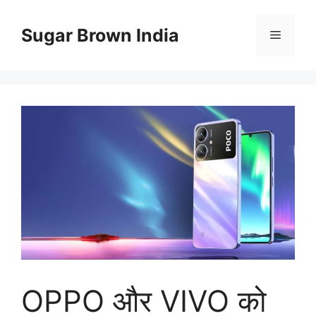
Skip
to
Sugar Brown India
Menu
content
OPPO और VIVO को