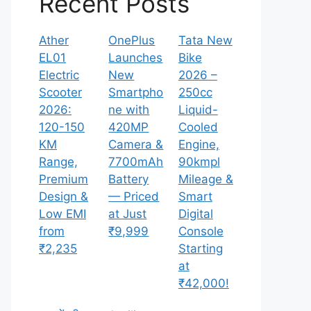
Recent Posts
Ather
OnePlus
Tata New
EL01
Launches
Bike
Electric
New
2026 –
Scooter
Smartpho
250cc
2026:
ne with
Liquid-
120-150
420MP
Cooled
KM
Camera &
Engine,
Range,
7700mAh
90kmpl
Premium
Battery
Mileage &
Design &
— Priced
Smart
Low EMI
at Just
Digital
from
₹9,999
Console
₹2,235
Starting
at
₹42,000!