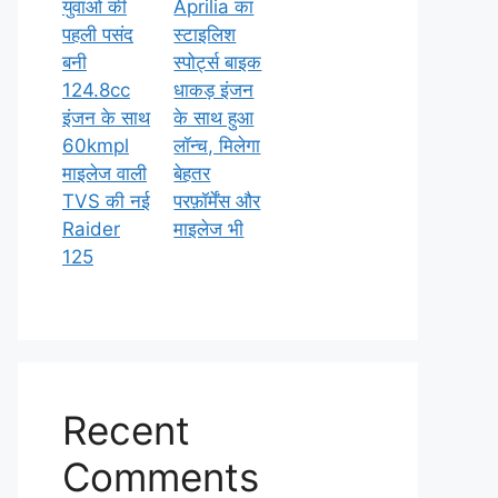
युवाओं की
Aprilia का
पहली पसंद
स्टाइलिश
बनी
स्पोर्ट्स बाइक
124.8cc
धाकड़ इंजन
इंजन के साथ
के साथ हुआ
60kmpl
लॉन्च, मिलेगा
माइलेज वाली
बेहतर
TVS की नई
परफ़ॉर्मेंस और
Raider
माइलेज भी
125
Recent
Comments