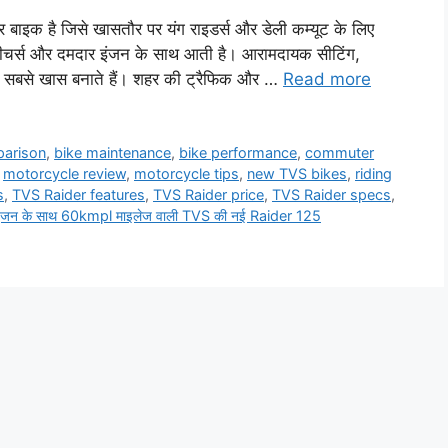
इक है जिसे खासतौर पर यंग राइडर्स और डेली कम्यूट के लिए
स फीचर्स और दमदार इंजन के साथ आती है। आरामदायक सीटिंग,
ं सबसे खास बनाते हैं। शहर की ट्रैफिक और …
Read more
parison
,
bike maintenance
,
bike performance
,
commuter
,
motorcycle review
,
motorcycle tips
,
new TVS bikes
,
riding
s
,
TVS Raider features
,
TVS Raider price
,
TVS Raider specs
,
 इंजन के साथ 60kmpl माइलेज वाली TVS की नई Raider 125