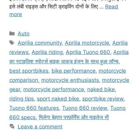
इसे लंबी राइड्स और सिटी ड्राइविंग दोनों के लिए …
Read
more
Categories
Auto
Tags
Aprilia community
,
Aprilia motorcycle
,
Aprilia
reviews
,
Aprilia riding
,
Aprilia Tuono 660
,
Aprilia
का स्टाइलिश स्पोर्ट्स बाइक धाकड़ इंजन के साथ हुआ लॉन्च
,
best sportbikes
,
bike performance
,
motorcycle
comparison
,
motorcycle enthusiasts
,
motorcycle
gear
,
motorcycle performance
,
naked bike
,
riding tips
,
sport naked bike
,
sportbike review
,
Tuono 660 features
,
Tuono 660 review
,
Tuono
660 specs
,
मिलेगा बेहतर परफ़ॉर्मेंस और माइलेज भी
Leave a comment