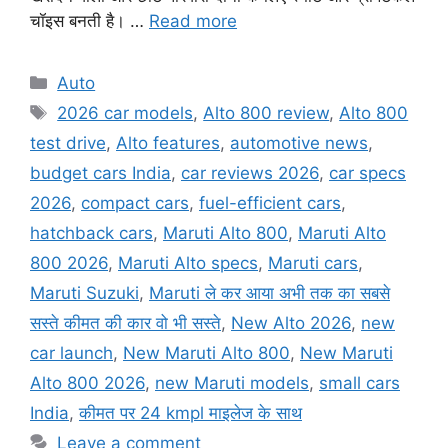
चॉइस बनती है। …
Read more
Categories
Auto
Tags
2026 car models
,
Alto 800 review
,
Alto 800
test drive
,
Alto features
,
automotive news
,
budget cars India
,
car reviews 2026
,
car specs
2026
,
compact cars
,
fuel-efficient cars
,
hatchback cars
,
Maruti Alto 800
,
Maruti Alto
800 2026
,
Maruti Alto specs
,
Maruti cars
,
Maruti Suzuki
,
Maruti ले कर आया अभी तक का सबसे
सस्ते कीमत की कार वो भी सस्ते
,
New Alto 2026
,
new
car launch
,
New Maruti Alto 800
,
New Maruti
Alto 800 2026
,
new Maruti models
,
small cars
India
,
कीमत पर 24 kmpl माइलेज के साथ
Leave a comment