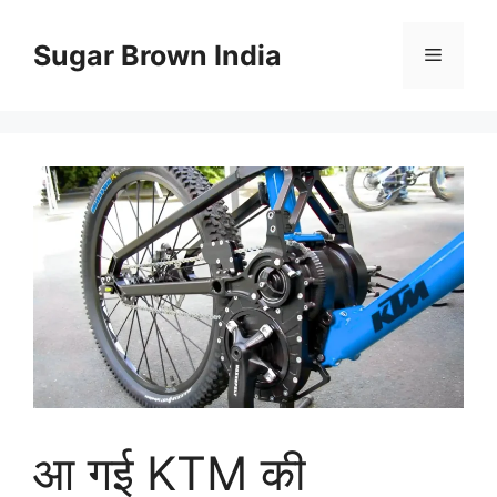
Skip
to
Sugar Brown India
Menu
content
आ गई KTM की